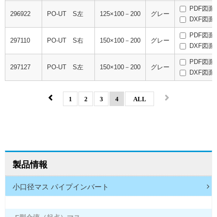
PDF図面
296922
PO-UT S左
125×100－200
グレー
DXF図面
PDF図面
297110
PO-UT S右
150×100－200
グレー
DXF図面
PDF図面
297127
PO-UT S左
150×100－200
グレー
DXF図面
1
2
3
4
ALL
製品情報
小口径マス パイプインバート