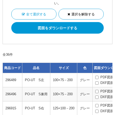
い。
全て選択する
選択を解除する
全36件
商品コード
品名
サイズ
色
図面ダウンロ
PDF図面
296489
PO-UT S左
100×75－200
グレー
DXF図面
PDF図面
296496
PO-UT S兼用
100×75－200
グレー
DXF図面
PDF図面
296915
PO-UT S右
125×100－200
グレー
DXF図面