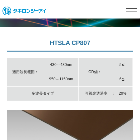
HTSLA CP807
430～480nm
5≦
適用波長範囲：
OD値：
950～1150nm
6≦
多波長タイプ
可視光透過率 ： 20%