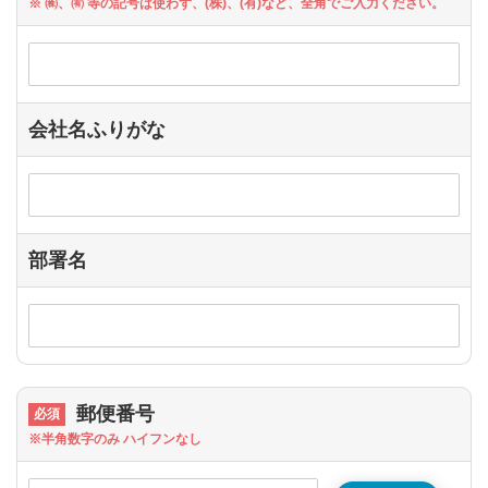
※ ㈱、㈲ 等の記号は使わず、(株)、(有)など、全角でご入力ください。
会社名ふりがな
部署名
郵便番号
※半角数字のみ ハイフンなし