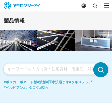
製品情報
#ポリカーボネート板
#波板
#雨水浸透ます
#タキステップ
#ベルビアン
#カタログ
#図面