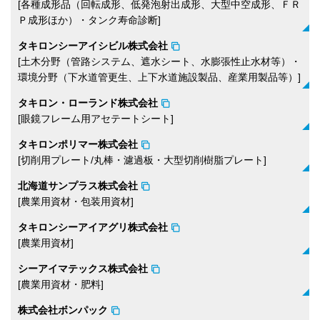
[各種成形品（回転成形、低発泡射出成形、大型中空成形、ＦＲ
Ｐ成形ほか）​・タンク寿命診断]
タキロンシーアイシビル株式会社
[土木分野（管路システム、遮水シート、水膨張性止水材等）​・
環境分野（下水道管更生、上下水道施設製品、産業用製品等）]
タキロン・ローランド株式会社
[​眼鏡フレーム用アセテートシート]
タキロンポリマー株式会社
[切削用プレート/丸棒​・濾過板・大型切削樹脂プレート]
北海道サンプラス株式会社
[農業用資材​・包装用資材]
タキロンシーアイアグリ株式会社
[農業用資材]
シーアイマテックス株式会社
[農業用資材​・肥料]
株式会社ボンパック