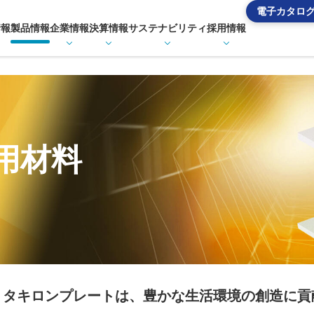
電子カタロ
情報
製品情報
企業情報
決算情報
サステナビリティ
採用情報
用材料
タキロンプレートは、豊かな生活環境の創造に貢