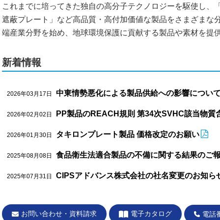
これまでに培ってきた独自の高分子テクノロジーを駆使し、「
遮蔽プレート」など高品質・高付加価値な製品をさまざまな
端産業分野を始め、地球環境保護に貢献する製品や素材を提
新着情報
中東情勢悪化による製品供給への影響につい
2026年03月17日
PP製品のREACH規則 第34次SVHC該当物
2026年02月02日
タキロンプレート製品 価格改定のお願い
2026年01月30日
食品衛生法適合製品の不備に関する結果のご
2025年08月08日
CIPSアドバンス株式会社の社名変更のお知ら
2025年07月31日
お問い合わせ・資料請求
電子カタログ
電話