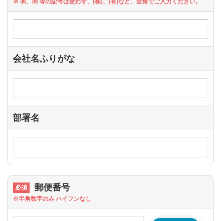
※ ㈱、㈲ 等の記号は使わず、(株)、(有)など、全角でご入力ください。
会社名ふりがな
部署名
郵便番号
※半角数字のみ ハイフンなし