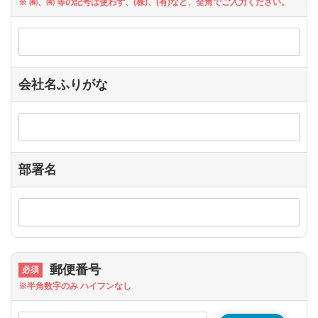
※ ㈱、㈲ 等の記号は使わず、(株)、(有)など、全角でご入力ください。
会社名ふりがな
部署名
郵便番号
※半角数字のみ ハイフンなし