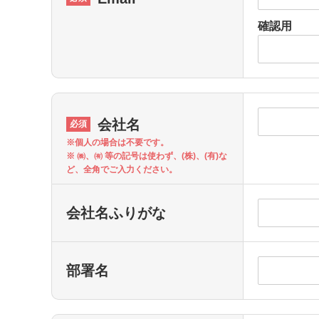
確認用
会社名
※個人の場合は不要です。
※ ㈱、㈲ 等の記号は使わず、(株)、(有)な
ど、全角でご入力ください。
会社名ふりがな
部署名