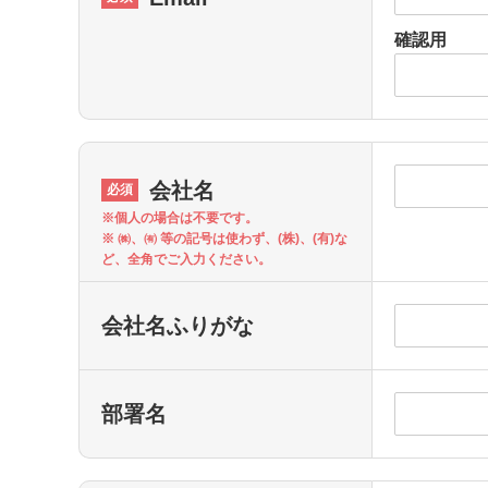
確認用
会社名
※個人の場合は不要です。
※ ㈱、㈲ 等の記号は使わず、(株)、(有)な
ど、全角でご入力ください。
会社名ふりがな
部署名