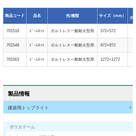
商品コード
品名
色/種類
サイズ（mm）
ダ
701518
ﾄﾞｰﾑﾈｯﾄ
ボルトレス一般耐火型用
572×572
701549
ﾄﾞｰﾑﾈｯﾄ
ボルトレス一般耐火型用
872×872
701563
ﾄﾞｰﾑﾈｯﾄ
ボルトレス一般耐火型用
1272×1272
製品情報
建築用トップライト
ポリカドーム