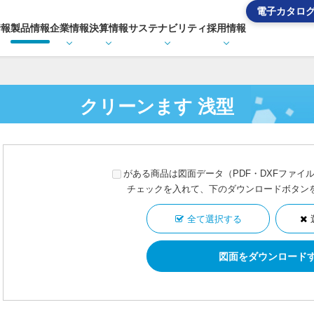
電子カタロ
情報
製品情報
企業情報
決算情報
サステナビリティ
採用情報
クリーンます 浅型
がある商品は図面データ（PDF・DXFファイ
チェックを入れて、下のダウンロードボタン
全て選択する