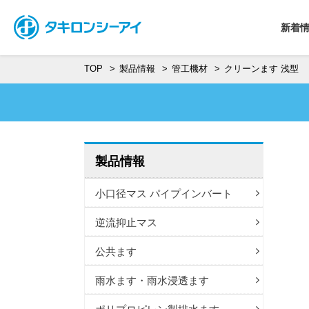
新着
TOP
製品情報
管工機材
クリーンます 浅型
製品情報
小口径マス パイプインバート
逆流抑止マス
公共ます
雨水ます・雨水浸透ます