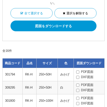
い。
全て選択する
選択を解除する
全16件
商品コード
品名
サイズ
色
図面ダウンロード
PDF図面
301794
RK-H
250×50H
みかげ
DXF図面
PDF図面
309295
RK-H
250×50H
白
DXF図面
PDF図面
301800
RK-H
250×100H
みかげ
DXF図面