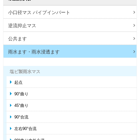
小口径マス パイプインバート
逆流抑止マス
公共ます
雨水ます・雨水浸透ます
塩ビ製雨水マス
起点
90°曲り
45°曲り
90°合流
左右90°合流