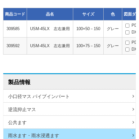
商品コード
品名
サイズ
色
図面ダ
PD
309585
USM-45LX 左右兼用
100×50－150
グレー
DX
PD
309592
USM-45LX 左右兼用
100×75－150
グレー
DX
製品情報
小口径マス パイプインバート
逆流抑止マス
公共ます
雨水ます・雨水浸透ます