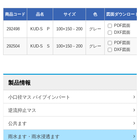
商品コード
品名
サイズ
色
図面ダウンロード
PDF図面
292498
KUD-S P
100×150－200
グレー
DXF図面
PDF図面
292504
KUD-S S
100×150－200
グレー
DXF図面
製品情報
小口径マス パイプインバート
逆流抑止マス
公共ます
雨水ます・雨水浸透ます