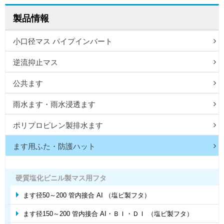
製品情報
小口径マス パイプインバート
逆流抑止マス
公共ます
雨水ます・雨水浸透ます
ポリプロピレン製排水ます
ます用ふた・防護ハット
硬質塩化ビニル製マス用フタ
ます径50～200 管内接合 AI （塩ビ製フタ）
ます径150～200 管内接合 AI・ＢＩ・ＤＩ （塩ビ製フタ）