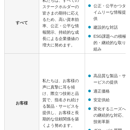
私たちは、すべての
公正・公平かつタ
ステークホルダーの
イムリーな情報提
皆さまの期待に応え
供
るため、高い資本効
すべて
率、公正・公平な情
建設的な対話
報開示、持続的な成
ESG課題への積極
長による企業価値の
的・継続的な取り
増大に努めます。
組み
高品質な製品・サ
私たちは、お客様の
ービスの提供
声に真摯に耳を傾
適正価格
け、際立つ技術と品
安定供給
質で、指名され続け
お客様
る製品・サービスを
変化するニーズへ
提供し、お客様と長
の継続的な対応、
期的な信頼関係を築
技術革新
くよう努めます。