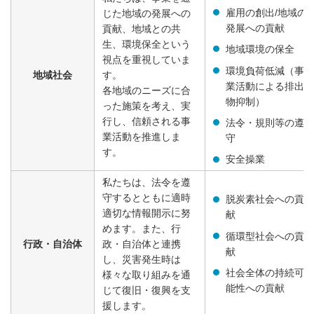
雇用の創出/地域の
じた地域の発展への
発展への貢献
貢献、地域との共
生、環境保全という
地域環境の保全
視点を重視していま
環境負荷低減（事
地域社会
す。
業活動による排出
各地域のニーズに合
物抑制）
った施策を考え、実
行し、信頼される事
法令・規則等の遵
業活動を推進しま
守
す。
安全操業
私たちは、法令を遵
守するとともに適時
脱炭素社会への貢
適切な情報開示に努
献
めます。また、行
循環型社会への貢
行政・自治体
政・自治体と連携
献
し、災害発生時は
社会全体の持続可
様々な取り組みを通
能性への貢献
じて復旧・復興を支
援します。