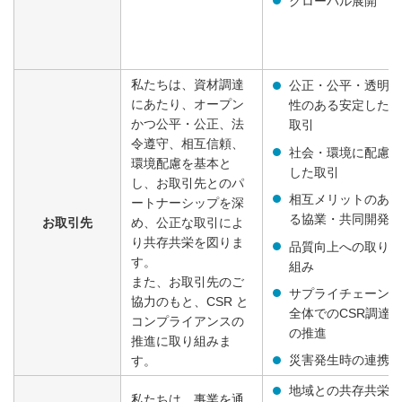
グローバル展開
私たちは、資材調達
公正・公平・透明
にあたり、オープン
性のある安定した
かつ公平・公正、法
取引
令遵守、相互信頼、
社会・環境に配慮
環境配慮を基本と
した取引
し、お取引先とのパ
相互メリットのあ
ートナーシップを深
る協業・共同開発
お取引先
め、公正な取引によ
り共存共栄を図りま
品質向上への取り
す。
組み
また、お取引先のご
サプライチェーン
協力のもと、CSR と
全体でのCSR調達
コンプライアンスの
の推進
推進に取り組みま
災害発生時の連携
す。
地域との共存共栄
私たちは、事業を通